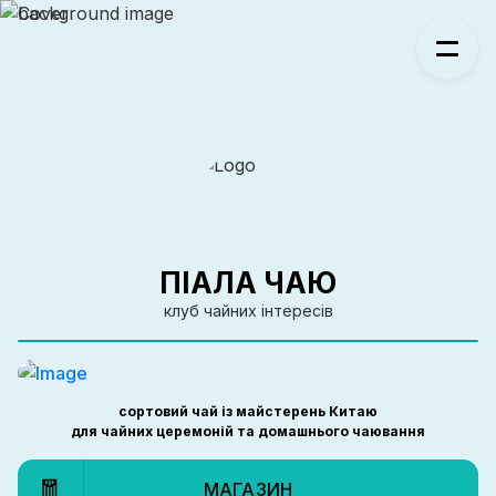
ПІАЛА ЧАЮ
клуб чайних інтересів
сортовий чай із майстерень Китаю
для чайних церемоній та домашнього чаювання
🧧
МАГАЗИН