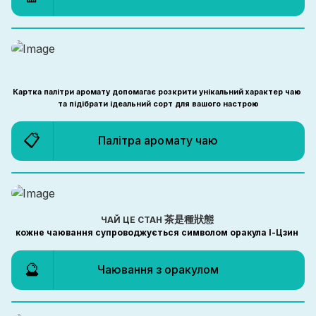
Картка палітри аромату допомагає розкрити унікальний характер чаю 
та підібрати ідеальний сорт для вашого настрою
📋
Палітра аромату чаю
 茶是種狀態 
ЧАЙ ЦЕ СТАН
кожне чаювання супроводжується символом оракула І-Цзин 
🔮
Чаювання з оракулом